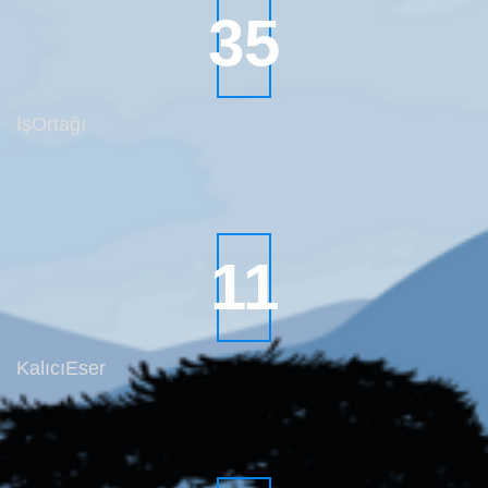
45
İş
Ortağı
15
Kalıcı
Eser