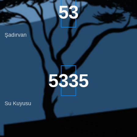
68
Şadırvan
6870
Su Kuyusu