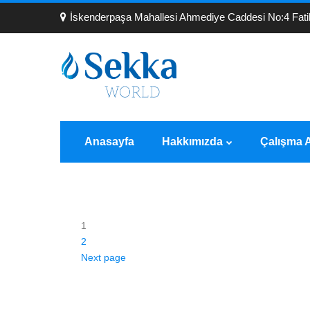
İskenderpaşa Mahallesi Ahmediye Caddesi No:4 Fat
Anasayfa
Hakkımızda
Çalışma A
1
2
Next page